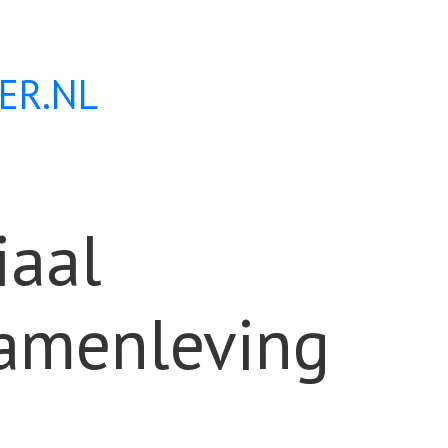
ER.NL
iaal
amenleving