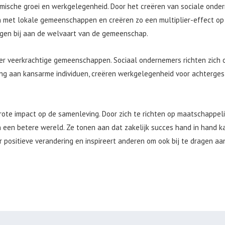
mische groei en werkgelegenheid. Door het creëren van sociale onde
met lokale gemeenschappen en creëren zo een multiplier-effect op 
agen bij aan de welvaart van de gemeenschap.
r veerkrachtige gemeenschappen. Sociaal ondernemers richten zich 
ning aan kansarme individuen, creëren werkgelegenheid voor achterg
rote impact op de samenleving. Door zich te richten op maatschappeli
n een betere wereld. Ze tonen aan dat zakelijk succes hand in hand 
r positieve verandering en inspireert anderen om ook bij te dragen a