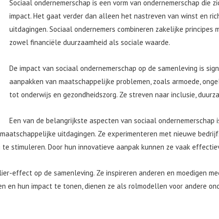
Sociaal ondernemerschap is een vorm van ondernemerschap die zic
impact. Het gaat verder dan alleen het nastreven van winst en ric
uitdagingen. Sociaal ondernemers combineren zakelijke principes m
zowel financiële duurzaamheid als sociale waarde.
De impact van sociaal ondernemerschap op de samenleving is signif
aanpakken van maatschappelijke problemen, zoals armoede, ongel
tot onderwijs en gezondheidszorg. Ze streven naar inclusie, duurz
Een van de belangrijkste aspecten van sociaal ondernemerschap i
 maatschappelijke uitdagingen. Ze experimenteren met nieuwe bedrij
 stimuleren. Door hun innovatieve aanpak kunnen ze vaak effectiever 
ier-effect op de samenleving. Ze inspireren anderen en moedigen me
n en hun impact te tonen, dienen ze als rolmodellen voor andere on